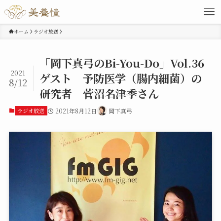
ホーム
ラジオ放送
「岡下真弓のBi-You-Do」Vol.36
2021
ゲスト 予防医学（腸内細菌）の
8/12
研究者 菅沼名津季さん
ラジオ放送
2021年8月12日
岡下真弓