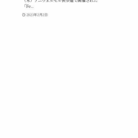
（木）アニヴェルセル表参道で開催された
「Fe...
2023年2月2日