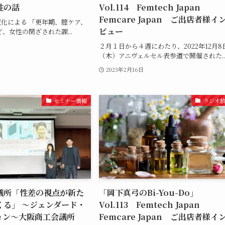
性の話
Vol.114 Femtech Japan
Femcare Japan ご出店者様イ
化による 「更年期、膣ケア、
ビュー
、女性の閉ざされた課...
２月１日から４週にわたり、2022年12月8
（木）アニヴェルセル表参道で開催された..
2023年2月16日
セミナー情報
ラジオ
議所「性差の視点が新た
「岡下真弓のBi-You-Do」
くる」 〜ジェンダード・
Vol.113 Femtech Japan
ョン〜大阪商工会議所
Femcare Japan ご出店者様イ