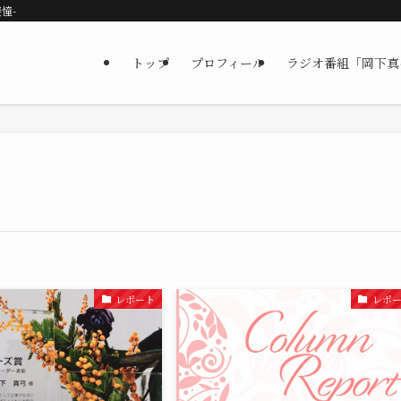
憧-
トップ
プロフィール
ラジオ番組「岡下真弓の
レポート
レポ