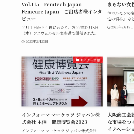
Vol.115 Femtech Japan
まらない女
Femcare Japan ご出店者様インタ
性ホルモンの変
ビュー
性の悩み」 など
２月１日から４週にわたり、2022年12月8日
2023年2月18日
（木）アニヴェルセル表参道で開催された...
2023年2月23日
セミナー情報
インフォーマ マーケッツ ジャパン株
大阪商工会
式会社 主催 健康博覧会2023
な市場をつ
イノベーシ
インフォーマ マーケッツ ジャパン株式会社