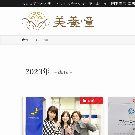
ヘルスアドバイザー ・フェムテックコーディネーター 岡下真弓 -美養
ホーム
2023年
2023年
– date –
レポート