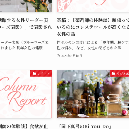
活躍する女性リーダー表
寄稿：【薬剤師の体験談】頑張っ
ローズ表彰）」で表彰され
いるのにコレステロールが高くな
女性の話
リーダー表彰（ブルーローズ表
性ホルモンの変化による 「更年期、膣ケア
れました 長年女性の健康...
性の悩み」 など、女性の閉ざされた課...
2023年3月18日
レポート
ラジオ
剤師の体験談】食欲が止
「岡下真弓のBi-You-Do」